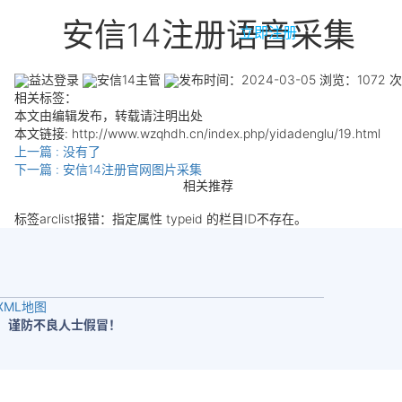
安信14注册语音采集
立即注册
益达登录
安信14主管
发布时间：2024-03-05
浏览：
1072 次
相关标签：
本文由
编辑发布，转载请注明出处
本文链接: http://www.wzqhdh.cn/index.php/yidadenglu/19.html
上一篇
: 没有了
下一篇
: 安信14注册官网图片采集
相关推荐
标签arclist报错：指定属性 typeid 的栏目ID不存在。
XML地图
。谨防不良人士假冒！