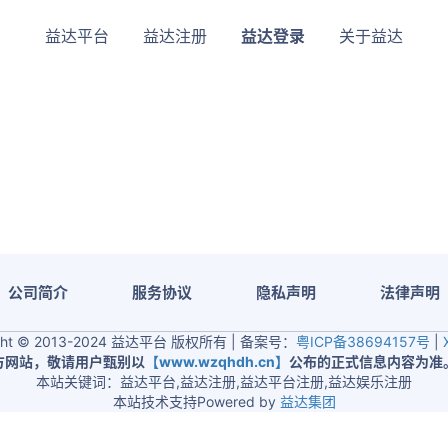
益达平台
益达注册
益达登录
关于益达
公司简介
服务协议
隐私声明
法律声明
ight © 2013-2024 益达平台 版权所有 | 备案号：
粤ICP备38694157号
|
方网站，敬请用户甄别以
【www.wzqhdh.cn】
公布的正式信息内容为准
本站关键词：益达平台,益达注册,益达平台注册,益达娱乐注册
本站技术支持Powered by
益达集团