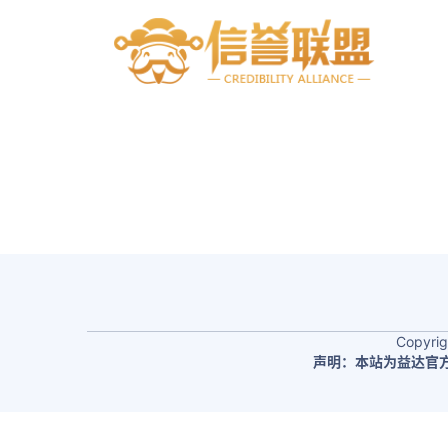
Copyr
声明：本站为益达官